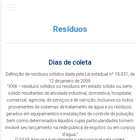
Resíduos
Dias de coleta
Definição de resíduos sólidos dada pela Lei estadual nº 18.031, de
12 de janeiro de 2009.
“XXIII – resíduos sólidos os resíduos em estado sólido ou semi-
sólido resultantes de atividade industrial, doméstica, hospitalar,
comercial, agrícola, de serviços e de varrição, inclusive os lodos
provenientes de sistemas de tratamento de água e os resíduos
gerados em equipamentos e instalações de controle de poluição,
bem como determinados líquidos cujas particularidades tornem
inviável seu lançamento na rede pública de esgotos ou em corpos
d’água;”
O SAAE Itaguara é atualmente o responsável pela coleta,