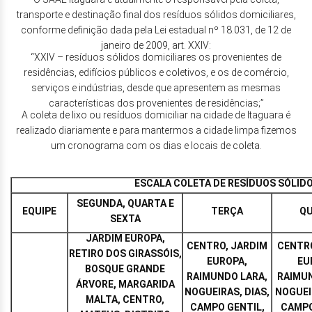
transporte e destinação final dos resíduos sólidos domiciliares,
conforme definição dada pela Lei estadual nº 18.031, de 12 de
janeiro de 2009, art. XXIV:
“XXIV – resíduos sólidos domiciliares os provenientes de
residências, edifícios públicos e coletivos, e os de comércio,
serviços e indústrias, desde que apresentem as mesmas
características dos provenientes de residências;”
A coleta de lixo ou resíduos domiciliar na cidade de Itaguara é
realizado diariamente e para mantermos a cidade limpa fizemos
um cronograma com os dias e locais de coleta.
ESCALA COLETA DE RESÍDUOS SÓLID
SEGUNDA, QUARTA E
EQUIPE
TERÇA
QU
SEXTA
JARDIM EUROPA,
CENTRO, JARDIM
CENTRO
RETIRO DOS GIRASSÓIS,
EUROPA,
EU
BOSQUE GRANDE
RAIMUNDO LARA,
RAIMUN
ÁRVORE, MARGARIDA
NOGUEIRAS, DIAS,
NOGUEI
MALTA, CENTRO,
CAMPO GENTIL,
CAMPO