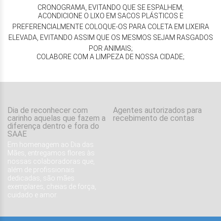
CRONOGRAMA, EVITANDO QUE SE ESPALHEM;
ACONDICIONE O LIXO EM SACOS PLÁSTICOS E
PREFERENCIALMENTE COLOQUE-OS PARA COLETA EM LIXEIRA
ELEVADA, EVITANDO ASSIM QUE OS MESMOS SEJAM RASGADOS
POR ANIMAIS;
COLABORE COM A LIMPEZA DE NOSSA CIDADE;
Dia de reconhecer com
Agentes autorizados para
carinho aquelas que fazem a
recebimento de contas
diferença dentro e fora do
SAAE
Em homenagem ao Dia das
Mães, entregamos flores às
nossas colaboradoras que,
além de profissionais
dedicadas, são mães
exemplares, cheias de força,
cuidado e amor.