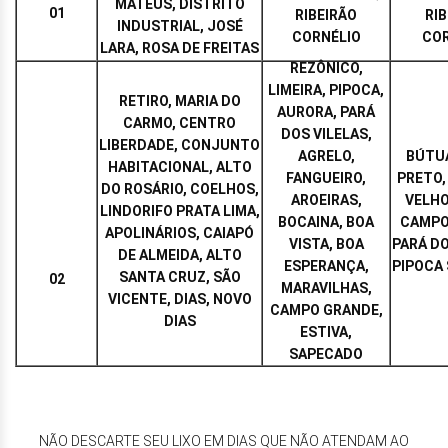
MATEUS, DISTRITO
01
RIBEIRÃO
RI
INDUSTRIAL, JOSÉ
CORNÉLIO
COR
LARA, ROSA DE FREITAS
REZÔNICO,
LIMEIRA, PIPOCA,
RETIRO, MARIA DO
AURORA, PARÁ
CARMO, CENTRO
DOS VILELAS,
LIBERDADE, CONJUNTO
AGRELO,
BÚTUA
HABITACIONAL, ALTO
FANGUEIRO,
PRETO,
DO ROSÁRIO, COELHOS,
AROEIRAS,
VELHO
LINDORIFO PRATA LIMA,
BOCAINA, BOA
CAMPO
APOLINÁRIOS, CAIAPÓ
VISTA, BOA
PARÁ DO
DE ALMEIDA, ALTO
ESPERANÇA,
PIPOCA
SANTA CRUZ, SÃO
02
MARAVILHAS,
VICENTE, DIAS, NOVO
CAMPO GRANDE,
DIAS
ESTIVA,
SAPECADO
NÃO DESCARTE SEU LIXO EM DIAS QUE NÃO ATENDAM AO